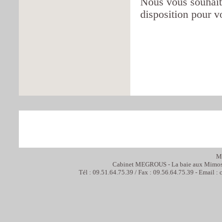
Nous vous souhaito
disposition pour v
Ma
Cabinet MEGROUS - La baie aux Mimos
Tél : 09.51.64.75.39 / Fax : 09.56.64.75.39 - Email